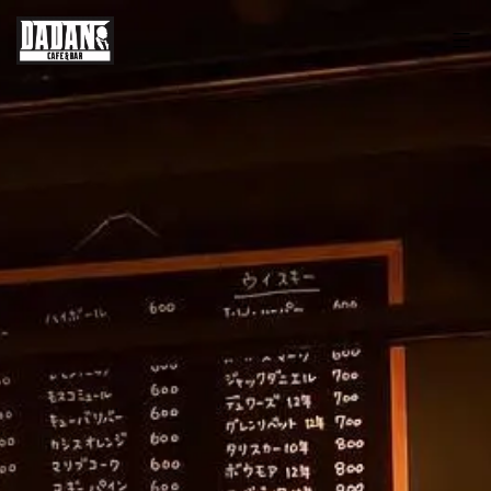
コ
ン
テ
ン
ツ
へ
ス
キ
ッ
プ