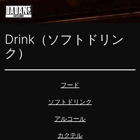
コ
ン
テ
DADAN
Drink（ソフトドリン
ン
ツ
ク）
へ
ス
キ
フード
ッ
プ
ソフトドリンク
アルコール
カクテル